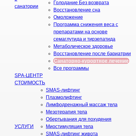
Голодание Без возврата
санатории
Восстановление сна
Омоложение
Программа снижения веса с
препаратами на основе
семаглутида и тирзепатида
Метаболическое здоровье
Восстановление после бариатрии
Санаторно-курортное лечение
Все программы
SPA-ЦЕНТР
СТОИМОСТЬ
SMAS-лифтинг
Плазмолифтинг
Лимфодренажный массаж тела
Мезотерапия тела
Обертывания для похудения
УСЛУГИ
Миостимуляция тела
SMAS-лифтинг живота