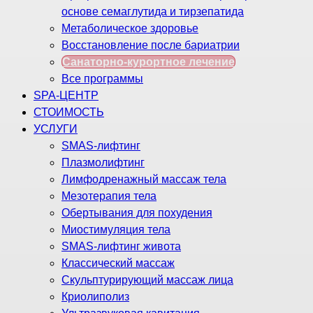
основе семаглутида и тирзепатида
Метаболическое здоровье
Восстановление после бариатрии
Санаторно-курортное лечение
Все программы
SPA-ЦЕНТР
СТОИМОСТЬ
УСЛУГИ
SMAS-лифтинг
Плазмолифтинг
Лимфодренажный массаж тела
Мезотерапия тела
Обертывания для похудения
Миостимуляция тела
SMAS-лифтинг живота
Классический массаж
Скульптурирующий массаж лица
Криолиполиз