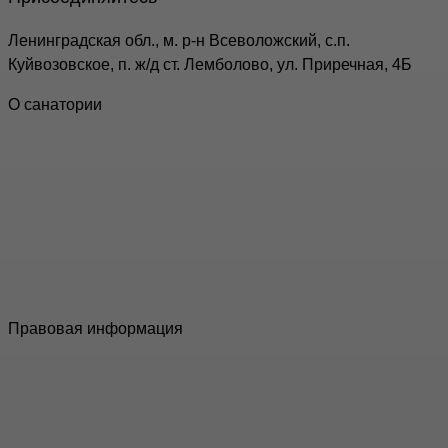
Ленинградская обл., м. р-н Всеволожский, с.п.
Куйвозовское, п. ж/д ст. Лемболово, ул. Приречная, 4Б
О санатории
Российская клиника № 1 по снижению веса «Доктор
Борменталь» создала уникальную комплексную
программу интервального похудения, которая
объединила все без исключения современные методы
борьбы за стройность. Под пристальным наблюдением
врачей сохранить лишний вес у вас не будет ни
малейшего шанса!
Правовая информация
Информация, представленная на данном сайте, не
является публичной офертой, определяемой ст. 437 ГК
РФ.