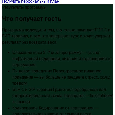
Получить персональный план
Результаты программы
Что получает гость
Программа подходит и тем, кто только начинает ГПП-1 и
ГИП терапию, и тем, кто завершает курс и хочет удержать
результат без возврата веса.
Снижение веса
3–7 кг за программу — за счёт
инфузионной поддержки, питания и кодирования от
переедания.
Пищевое поведение
Перестроенное пищевое
поведение — вы больше не заедаете стресс, скуку,
тревогу.
GLP-1 и GIP терапия
Грамотно подобранная или
скорректированная схема препарата — без побочек
и срывов.
Кодирование
Кодирование от переедания —
дополнительная защита от срывов после