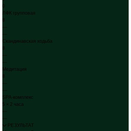
0
ЛФК групповая
8
—
—
Скандинавская ходьба
8
—
—
Медитация
8
—
—
SPA-комплекс
5 × 2 часа
—
—
РЕЗУЛЬТАТ