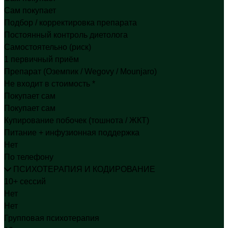
Сам покупает
Подбор / корректировка препарата
Постоянный контроль диетолога
Самостоятельно (риск)
1 первичный приём
Препарат (Оземпик / Wegovy / Mounjaro)
Не входит в стоимость *
Покупает сам
Покупает сам
Купирование побочек (тошнота / ЖКТ)
Питание + инфузионная поддержка
Нет
По телефону
ПСИХОТЕРАПИЯ И КОДИРОВАНИЕ
10+ сессий
Нет
Нет
Групповая психотерапия