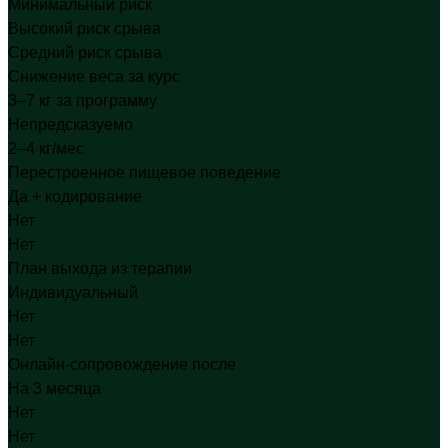
Минимальный риск
Высокий риск срыва
Средний риск срыва
Снижение веса за курс
3–7 кг за программу
Непредсказуемо
2–4 кг/мес
Перестроенное пищевое поведение
Да + кодирование
Нет
Нет
План выхода из терапии
Индивидуальный
Нет
Нет
Онлайн-сопровождение после
На 3 месяца
Нет
Нет