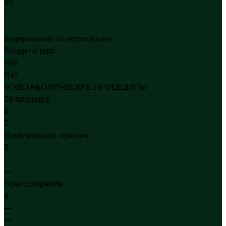
10
—
—
Кодирование от переедания
Входит в курс
Нет
Нет
МЕТАБОЛИЧЕСКИЕ ПРОЦЕДУРЫ
28 процедур
0
0
Инфузионная терапия
5
—
—
Прессотерапия
8
—
—