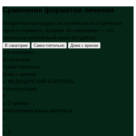
Сравнение форматов
лечения
Конкретные процедуры, их количество в 10-дневном
курсе и стоимость. Колонка «В санатории» — это
полностью включённый пакет, без доплат.
В санатории
Самостоятельно
Дома с врачом
Что включено
В санатории
Самостоятельно
Дома с врачом
МЕДИЦИНСКИЙ КОНТРОЛЬ
4 консультации
0
1–2 приёма
Консультация врача-диетолога
2
—
1–2