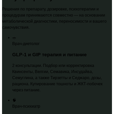
Решения по препарату, дозировке, психотерапии и
процедурам принимаются совместно — на основании
метаболической диагностики, переносимости и вашего
самочувствия.
🥗
Врач-диетолог
GLP-1 и GIP терапия и питание
2 консультации. Подбор или корректировка
Квинсенты, Велгии, Семавика, Инсудайва,
Семуглина, а также Тирзетты и Седжаро, дозы,
рациона. Купирование тошноты и ЖКТ-побочек
через питание.
🧠
Врач-психиатр