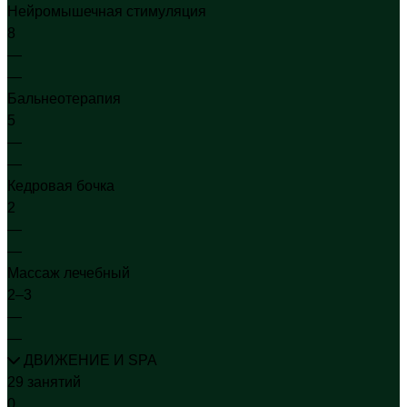
Нейромышечная стимуляция
8
—
—
Бальнеотерапия
5
—
—
Кедровая бочка
2
—
—
Массаж лечебный
2–3
—
—
ДВИЖЕНИЕ И SPA
29 занятий
0