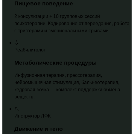
Пищевое поведение
2 консультации + 10 групповых сессий
психотерапии. Кодирование от переедания, работа
с триггерами и эмоциональными срывами.
💧
Реабилитолог
Метаболические процедуры
Инфузионная терапия, прессотерапия,
нейромышечная стимуляция, бальнеотерапия,
кедровая бочка — комплекс поддержки обмена
веществ.
🏃
Инструктор ЛФК
Движение и тело