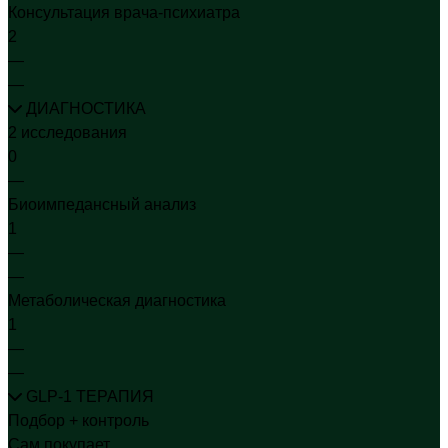
Консультация врача-психиатра
2
—
—
ДИАГНОСТИКА
2 исследования
0
—
Биоимпедансный анализ
1
—
—
Метаболическая диагностика
1
—
—
GLP-1 ТЕРАПИЯ
Подбор + контроль
Сам покупает