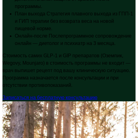
программы.
План выхода
Стратегия плавного выхода из ГПП-1
и ГИП терапии без возврата веса на новой
пищевой норме.
Онлайн-после
Послепрограммное сопровождение
онлайн — диетолог и психиатр на 3 месяца.
Стоимость самих GLP-1 и GIP препаратов (Оземпик,
Wegovy, Mounjaro) в стоимость программы не входит —
врач выпишет рецепт под вашу клиническую ситуацию.
Программа назначается после консультации и при
отсутствии противопоказаний.
Записаться на бесплатную консультацию