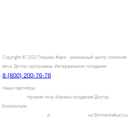
Приречная, 4Б
78
ПРОГРАММЫ В САНАТОРИИ
ВРАЧИ
ГРАФИК ЗАЕЗДОВ
СТОИМОСТЬ
ИНФО
ФОТОГАЛЕРЕЯ
БРОНИРОВАНИЕ
Copyright © 2022 Тюрьма Жира - уникальный центр снижения
веса. Детокс программы. Интервальное голодание.
8 (800) 200-76-78
Наши партнёры:
Эндосфера
терапия тела. Клиника похудения Доктор
Борменталь
Курсы нутрициологии
и
обучение гипнозу
на Bormentalkurs.ru
Карта сайта