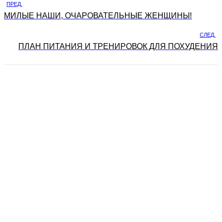
ПРЕД.
МИЛЫЕ НАШИ, ОЧАРОВАТЕЛЬНЫЕ ЖЕНЩИНЫ!
СЛЕД.
ПЛАН ПИТАНИЯ И ТРЕНИРОВОК ДЛЯ ПОХУДЕНИЯ
О САНАТОРИИ
Российская клиника № 1 по снижению веса «Доктор Борменталь»
создала уникальную комплексную программу интервального
похудения, которая объединила все без исключения современные
методы борьбы за стройность. Под пристальным наблюдением врачей
сохранить лишний вес у вас не будет ни малейшего шанса!
ПРАВОВАЯ ИНФОРМАЦИЯ
Информация, представленная на данном сайте, не является
публичной офертой, определяемой ст. 437 ГК РФ.