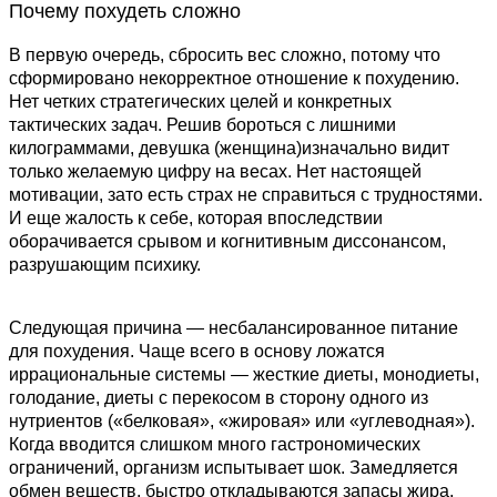
Почему похудеть сложно
В первую очередь, сбросить вес сложно, потому что
с
сформировано некорректное отношение к похудению.
Нет четких стратегических целей и конкретных
п
тактических задач. Решив бороться с лишними
килограммами, девушка (женщина)изначально видит
только желаемую цифру на весах. Нет настоящей
с
мотивации, зато есть страх не справиться с трудностями.
И еще жалость к себе, которая впоследствии
у
оборачивается срывом и когнитивным диссонансом,
разрушающим психику.
Следующая причина — несбалансированное питание
для похудения. Чаще всего в основу ложатся
иррациональные системы — жесткие диеты, монодиеты,
голодание, диеты с перекосом в сторону одного из
нутриентов («белковая», «жировая» или «углеводная»).
Когда вводится слишком много гастрономических
ограничений, организм испытывает шок. Замедляется
обмен веществ, быстро откладываются запасы жира,