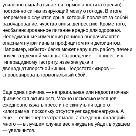
усиленно вырабатывается гормон аппетита (грелин),
постоянно сигнализирующий мозгу о голоде. В итоге
с
непременно случится срыв, который повлечет за собой
1
разочарование, чувство вины, депрессию. Кроме того,
несбалансированное питание вредно для здоровья.
Необдуманные изменения рациона оборачиваются
опасным нутритивным профицитом или дефицитом.
Например, избыток белка может нарушить работу печени,
почек, сердечной мышцы. Сыроедение — привести к
гиперацидному гастриту, язве желудка и
двенадцатиперстной кишки. Недостаток жиров —
спровоцировать гормональный сбой.
Еще одна причина — неправильная или недостаточная
физическая активность.Можно несколько месяцев
ежедневно качать пресс и не скинуть ни одного
килограмма, поскольку отсутствует кардионагрузка. А
еще — если энергозатрат мало, а съеденных калорий
много — в лучшем случае вес никуда не уйдет, в худшем
— увеличится.