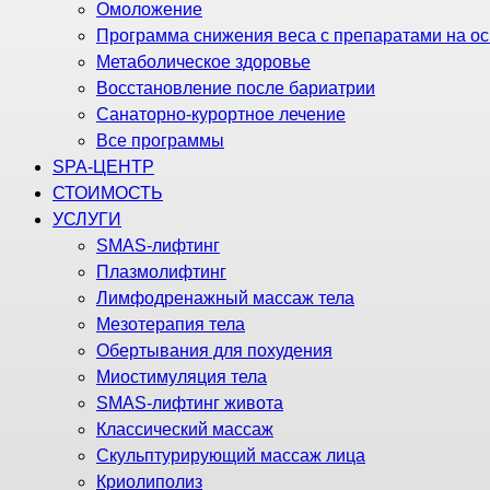
Омоложение
Программа снижения веса с препаратами на ос
Метаболическое здоровье
Восстановление после бариатрии
Санаторно-курортное лечение
Все программы
SPA-ЦЕНТР
СТОИМОСТЬ
УСЛУГИ
SMAS-лифтинг
Плазмолифтинг
Лимфодренажный массаж тела
Мезотерапия тела
Обертывания для похудения
Миостимуляция тела
SMAS-лифтинг живота
Классический массаж
Скульптурирующий массаж лица
Криолиполиз