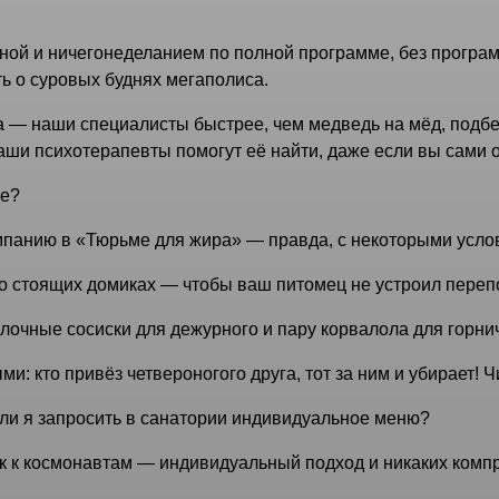
ной и ничегонеделанием по полной программе, без програ
ь о суровых буднях мегаполиса.
 — наши специалисты быстрее, чем медведь на мёд, подбер
аши психотерапевты помогут её найти, даже если вы сами о
ое?
мпанию в «Тюрьме для жира» — правда, с некоторыми усло
о стоящих домиках — чтобы ваш питомец не устроил перепо
олочные сосиски для дежурного и пару корвалола для горни
: кто привёз четвероногого друга, тот за ним и убирает! Ч
 ли я запросить в санатории индивидуальное меню?
к к космонавтам — индивидуальный подход и никаких комп