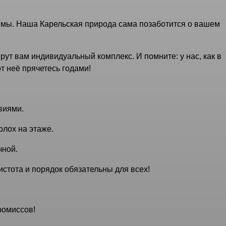
ммы. Наша Карельская природа сама позаботится о вашем
ут вам индивидуальный комплекс. И помните: у нас, как в
т неё прячетесь годами!
виями.
лох на этаже.
чной.
истота и порядок обязательны для всех!
ромиссов!