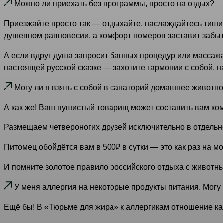
Можно ли приехать без программы, просто на отдых?
Приезжайте просто так — отдыхайте, наслаждайтесь тиши
душевном равновесии, а комфорт номеров заставит забыт
А если вдруг душа запросит банных процедур или массажа
настоящей русской сказке — захотите гармонии с собой, н
Могу ли я взять с собой в санаторий домашнее животн
А как же! Ваш пушистый товарищ может составить вам ко
Размещаем четвероногих друзей исключительно в отдельн
Питомец обойдётся вам в 500₽ в сутки — это как раз на м
И помните золотое правило российского отдыха с животными
У меня аллергия на некоторые продукты питания. Могу
Ещё бы! В «Тюрьме для жира» к аллергикам отношение ка