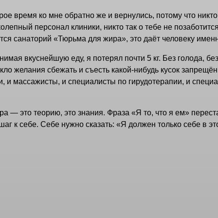
рое время ко мне обратно же и вернулись, потому что никто 
лепный персонал клиники, никто так о тебе не позаботится.
ается санаторий «Тюрьма для жира», это даёт человеку именн
мая вкуснейшую еду, я потерял почти 5 кг. Без голода, без
никло желания сбежать и съесть какой-нибудь кусок запрещ
и, и массажисты, и специалисты по гирудотерапии, и специ
а — это теорию, это знания. Фраза «Я то, что я ем» перес
г к себе. Себе нужно сказать: «Я должен только себе в эт