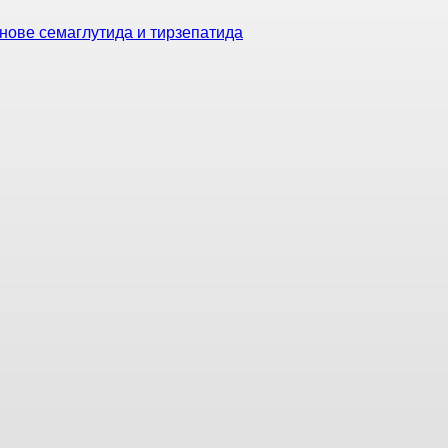
нове семаглутида и тирзепатида