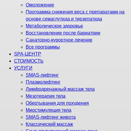
Омоложение
Программа снижения веса с препаратами на
основе семаглутида и тирзепатида
Метаболическое здоровье
Восстановление после бариатрии
Санаторно-курортное лечение
Все программы
SPA-ЦЕНТР
СТОИМОСТЬ
УСЛУГИ
SMAS-лифтинг
Плазмолифтинг
Лимфодренажный массаж тела
Мезотерапия тела
Обертывания для похудения
Миостимуляция тела
SMAS-лифтинг живота
Классический массаж