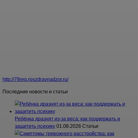
Территориальный орган Федеральной службы по
надзору в сфере здравоохранения по Санкт-Петербургу
и Ленинградской области (Росздравнадзор) Адрес:
197342, г. Санкт-Петербург, ул. Кантемировская, д. 4, лит.
А, бизнес-центр "Роделен"
Руководитель: Кулёв Андрей Геннадьевич
Контакты: Приемная: тел./факс: (812) 314-67-89; Отдел
лицензирования и лицензионного контроля: (812) 571-39-
73; Отдел контроля и надзора: (812) 310-61-75;
http://78reg.roszdravnadzor.ru/
Последние новости и статьи
Ребёнка дразнят из-за веса: как поддержать и
защитить психику
01.08.2026
Статьи