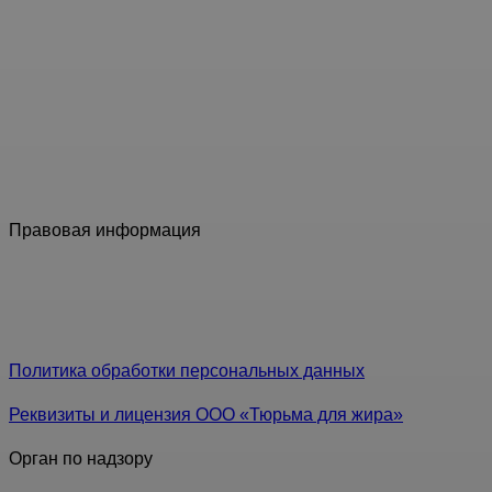
Российская клиника № 1 по снижению веса «Доктор
Борменталь» создала уникальную комплексную
программу интервального похудения, которая
объединила все без исключения современные методы
борьбы за стройность. Под пристальным наблюдением
врачей сохранить лишний вес у вас не будет ни
малейшего шанса!
Правовая информация
Информация, представленная на данном сайте, не
является публичной офертой, определяемой ст. 437 ГК
РФ.
Политика обработки персональных данных
Реквизиты и лицензия ООО «Тюрьма для жира»
Орган по надзору