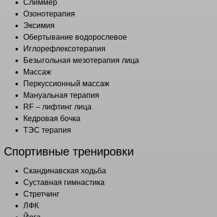
Слиммер
Озонотерапия
Эксимия
Обертывание водорослевое
Иглорефлексотерапия
Безыгольная мезотерапия лица
Массаж
Перкуссионный массаж
Мануальная терапия
RF – лифтинг лица
Кедровая бочка
ТЭС терапия
Спортивные тренировки
Скандинавская ходьба
Суставная гимнастика
Стретчинг
ЛФК