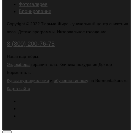
Фотогалерея
Бронирование
Copyright © 2022 Тюрьма Жира - уникальный центр снижения
веса. Детокс программы. Интервальное голодание.
8 (800) 200-76-78
Наши партнёры:
Эндосфера
терапия тела. Клиника похудения Доктор
Борменталь
Курсы нутрициологии
и
обучение гипнозу
на Bormentalkurs.ru
Карта сайта