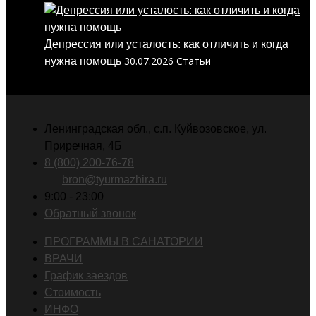
Депрессия или усталость: как отличить и когда
30.07.2026
Статьи
нужна помощь
Ленинградская обл., с.п. Куйвозовское, ул.
Приречная, 4Б
8 (800) 200-76-78
bron@tyurmazhira.ru
9:00 - 23:00
Обратный звонок
ПРОГРАММЫ В САНАТОРИИ
ВРАЧИ
График заездов
Стоимость
ИНФО