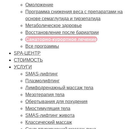
Омоложение
Программа снижения веса с препаратами на
основе семаглутида и тирзепатида
Метаболическое здоровье
Восстановление после бариатрии
Санаторно-курортное лечение
Все программы
SPA-ЦЕНТР
СТОИМОСТЬ
УСЛУГИ
SMAS-лифтинг
Плазмолифтинг
Лимфодренажный массаж тела
Мезотерапия тела
Обертывания для похудения
Миостимуляция тела
SMAS-лифтинг живота
Классический массаж