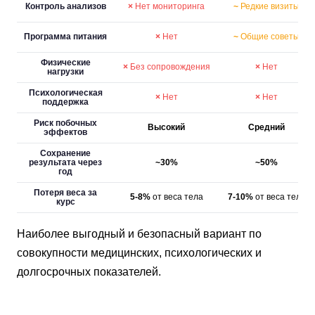
Контроль анализов
×
Нет мониторинга
~
Редкие визиты
Программа питания
×
Нет
~
Общие советы
Физические
×
Без сопровождения
×
Нет
нагрузки
Психологическая
×
Нет
×
Нет
поддержка
Риск побочных
Высокий
Средний
эффектов
Сохранение
результата через
~30%
~50%
год
Потеря веса за
5-8%
от веса тела
7-10%
от веса тела
курс
Наиболее выгодный и безопасный вариант по
совокупности медицинских, психологических и
долгосрочных показателей.