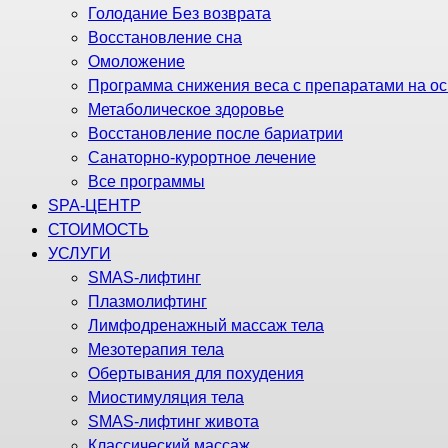
Голодание Без возврата
Восстановление сна
Омоложение
Программа снижения веса с препаратами на ос
Метаболическое здоровье
Восстановление после бариатрии
Санаторно-курортное лечение
Все программы
SPA-ЦЕНТР
СТОИМОСТЬ
УСЛУГИ
SMAS-лифтинг
Плазмолифтинг
Лимфодренажный массаж тела
Мезотерапия тела
Обертывания для похудения
Миостимуляция тела
SMAS-лифтинг живота
Классический массаж