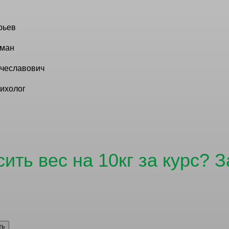
рьев
ман
чеславович
ихолог
ить вес на 10кг за курс? 
оличество мест ограничен
ть