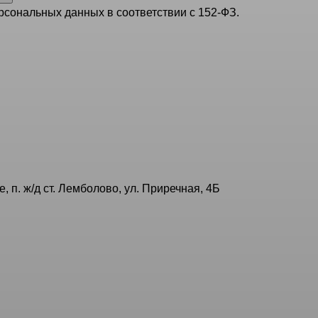
рсональных данных в соответствии с 152-ФЗ.
, п. ж/д ст. Лемболово, ул. Приречная, 4Б
нталь» создала уникальную комплексную программу интерв
од пристальным наблюдением врачей сохранить лишний вес