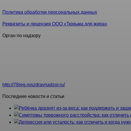
Информация, представленная на данном сайте, не являетс
Политика обработки персональных данных
Реквизиты и лицензия ООО «Тюрьма для жира»
Орган по надзору
Территориальный орган Федеральной службы по надзору в 
Петербург, ул. Кантемировская, д. 4, лит. А, бизнес-центр 
Руководитель: Кулёв Андрей Геннадьевич
Контакты: Приемная: тел./факс: (812) 314-67-89; Отдел лиц
http://78reg.roszdravnadzor.ru/
Последние новости и статьи