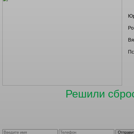
Ю
Ро
Вя
Пс
Решили сброс
К
Отправи