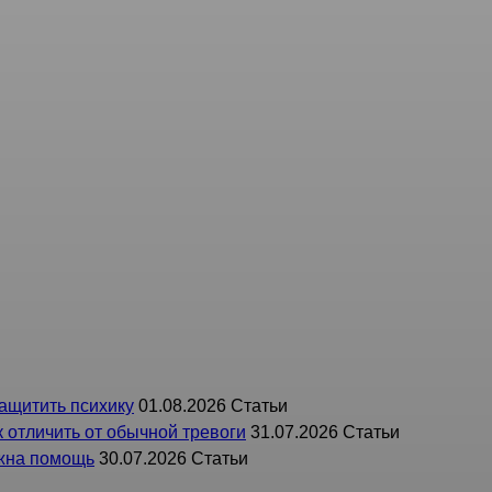
ой области (Росздравнадзор) Адрес: 197342, г. Санкт-
ел контроля и надзора: (812) 310-61-75;
защитить психику
01.08.2026
Статьи
 отличить от обычной тревоги
31.07.2026
Статьи
ужна помощь
30.07.2026
Статьи