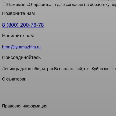
Нажимая «Отправить», я даю согласие на обработку пе
Позвоните нам
8 (800) 200-76-78
Напишите нам
bron@tyurmazhira.ru
Присоединяйтесь
Ленинградская обл., м. р-н Всеволожский, с.п. Куйвозовское
О санатории
Российская клиника № 1 по снижению веса «Доктор Борме
исключения современные методы борьбы за стройность. П
Правовая информация