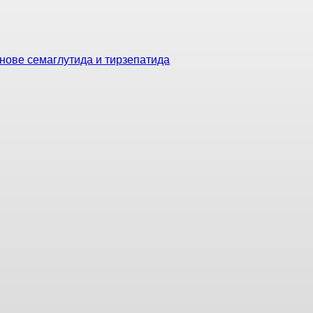
нове семаглутида и тирзепатида