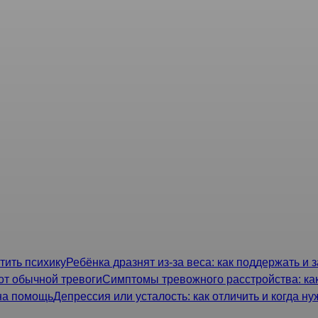
я публичной офертой, определяемой ст. 437 ГК РФ.
сфере здравоохранения по Санкт-Петербургу и Ленинградск
"Роделен"
ензирования и лицензионного контроля: (812) 571-39-73; Отд
Ребёнка дразнят из-за веса: как поддержать и 
Симптомы тревожного расстройства: как
Депрессия или усталость: как отличить и когда н