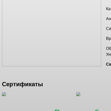
Ка
Ан
Се
Вр
Об
Ун
Св
Сертификаты