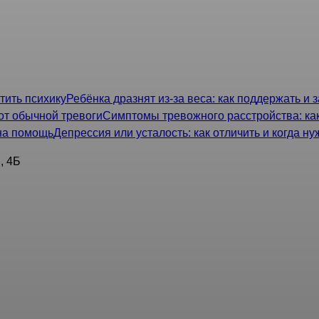
ензирования и лицензионного контроля: (812) 571-39-73; Отд
Ребёнка дразнят из-за веса: как поддержать и 
Симптомы тревожного расстройства: как
Депрессия или усталость: как отличить и когда н
, 4Б