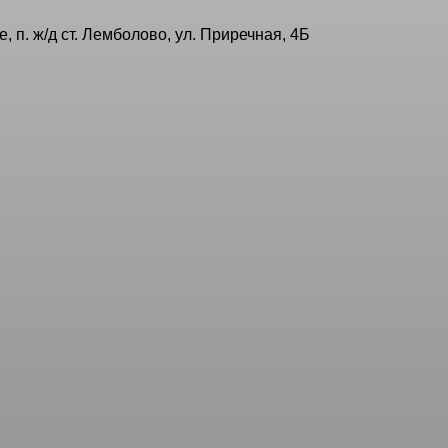
, п. ж/д ст. Лемболово, ул. Приречная, 4Б
нталь» создала уникальную комплексную программу интерв
од пристальным наблюдением врачей сохранить лишний вес
я публичной офертой, определяемой ст. 437 ГК РФ.
сфере здравоохранения по Санкт-Петербургу и Ленинградск
"Роделен"