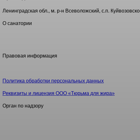
Ленинградская обл., м. р-н Всеволожский, с.п. Куйвозовское
О санатории
Российская клиника № 1 по снижению веса «Доктор Борме
исключения современные методы борьбы за стройность. П
Правовая информация
Информация, представленная на данном сайте, не являетс
Политика обработки персональных данных
Реквизиты и лицензия ООО «Тюрьма для жира»
Орган по надзору
Территориальный орган Федеральной службы по надзору в 
Петербург, ул. Кантемировская, д. 4, лит. А, бизнес-центр 
Руководитель: Кулёв Андрей Геннадьевич