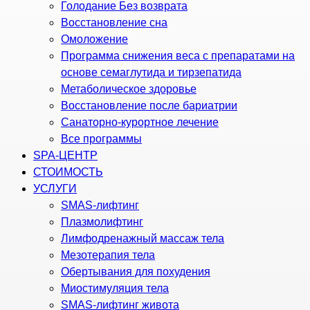
Голодание Без возврата
Восстановление сна
Омоложение
Программа снижения веса с препаратами на
основе семаглутида и тирзепатида
Метаболическое здоровье
Восстановление после бариатрии
Санаторно-курортное лечение
Все программы
SPA-ЦЕНТР
СТОИМОСТЬ
УСЛУГИ
SMAS-лифтинг
Плазмолифтинг
Лимфодренажный массаж тела
Мезотерапия тела
Обертывания для похудения
Миостимуляция тела
SMAS-лифтинг живота